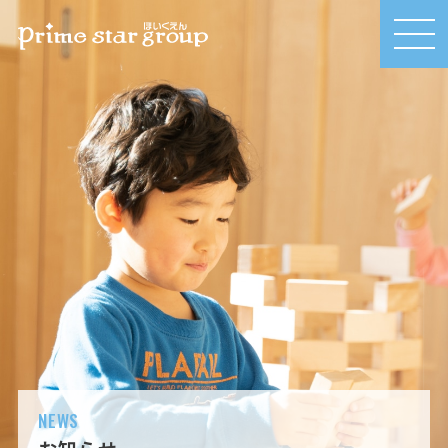
MEN
U
NEWS