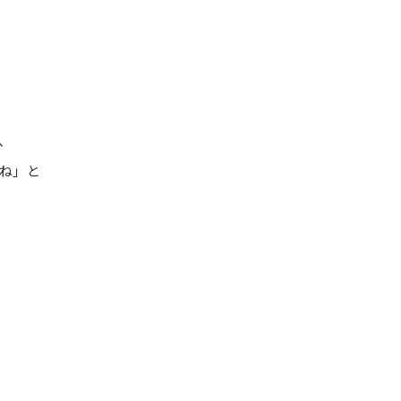
、
ね」と