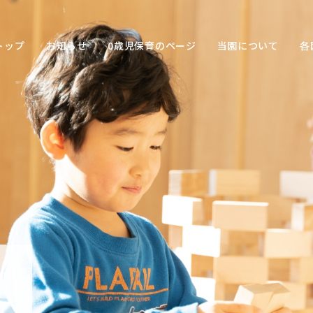
トップ
お知らせ
0歳児保育のページ
当園について
各
保育の
目的
子ども
との関
わり方
保育の
環境
園の特
色