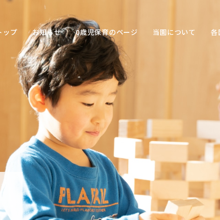
トップ
お知らせ
0歳児保育のページ
当園について
各
保育の
目的
子ども
との関
わり方
保育の
環境
園の特
色