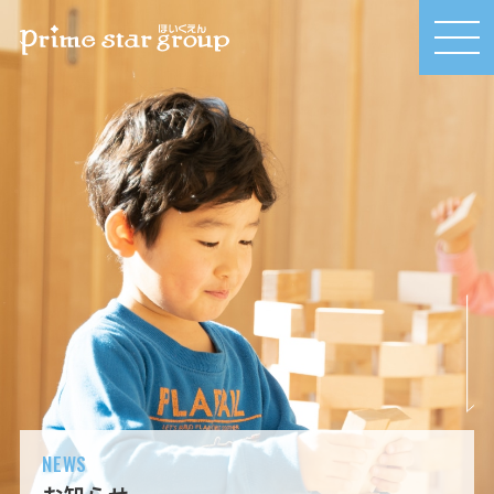
MEN
U
NEWS