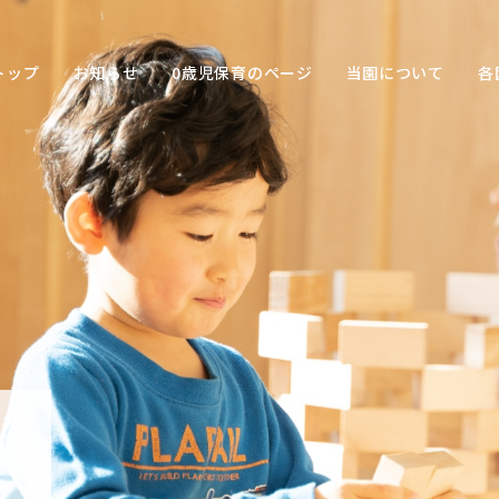
トップ
お知らせ
0歳児保育のページ
当園について
各
保育の
目的
子ども
との関
わり方
保育の
環境
園の特
色