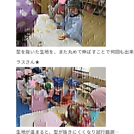
型を抜いた生地を、また丸めて伸ばすことで何回も出来
ラスさん★
生地が温まると、型が抜きにくくなり試行錯誤…