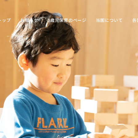
トップ
お知らせ
0歳児保育のページ
当園について
各
保育の
目的
子ども
との関
わり方
保育の
環境
園の特
色