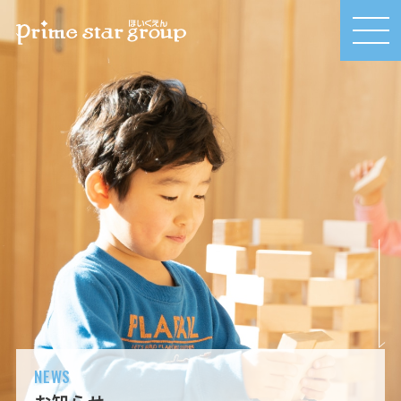
MEN
U
NEWS