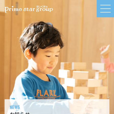
MEN
U
NEWS