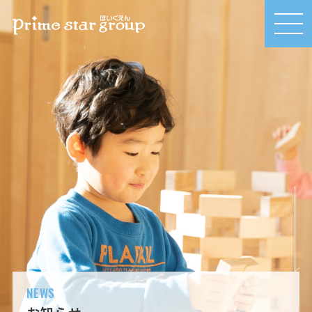
MEN
U
NEWS