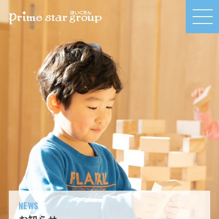
MEN
U
NEWS