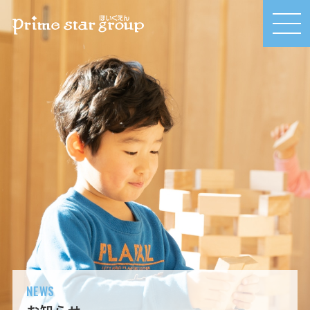
MEN
U
NEWS