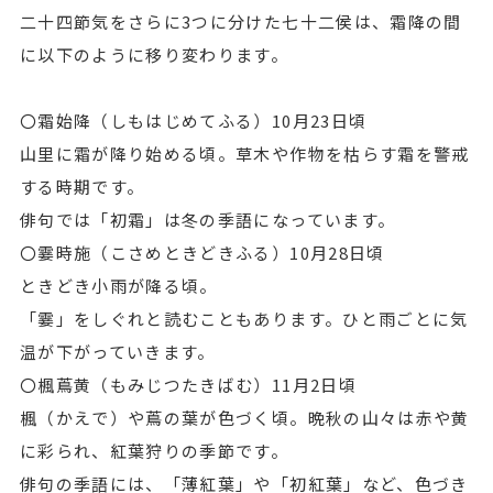
二十四節気をさらに3つに分けた七十二侯は、霜降の間
に以下のように移り変わります。
〇霜始降（しもはじめてふる）10月23日頃
山里に霜が降り始める頃。草木や作物を枯らす霜を警戒
する時期です。
俳句では「初霜」は冬の季語になっています。
〇霎時施（こさめときどきふる）10月28日頃
ときどき小雨が降る頃。
「霎」をしぐれと読むこともあります。ひと雨ごとに気
温が下がっていきます。
〇楓蔦黄（もみじつたきばむ）11月2日頃
楓（かえで）や蔦の葉が色づく頃。晩秋の山々は赤や黄
に彩られ、紅葉狩りの季節です。
俳句の季語には、「薄紅葉」や「初紅葉」など、色づき