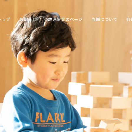
トップ
お知らせ
0歳児保育のページ
当園について
各
保育の
目的
子ども
との関
わり方
保育の
環境
園の特
色