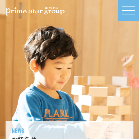
MEN
U
NEWS