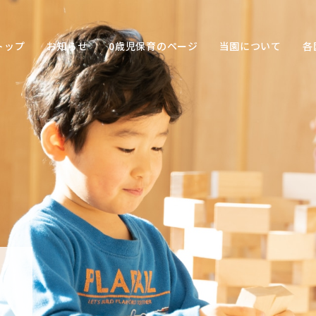
トップ
お知らせ
0歳児保育のページ
当園について
各
保育の
目的
子ども
との関
わり方
保育の
環境
園の特
色