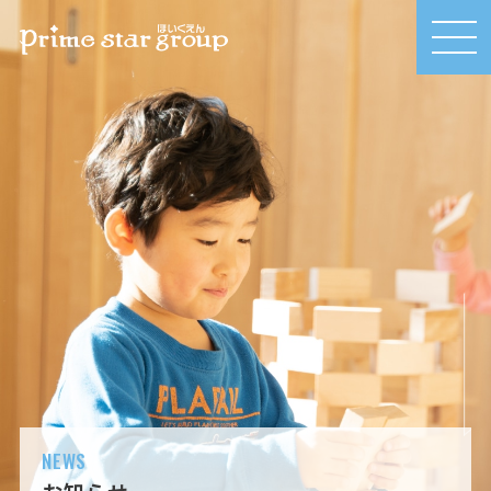
MEN
U
NEWS