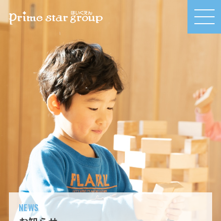
MEN
U
NEWS