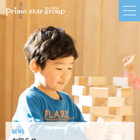
MEN
U
NEWS