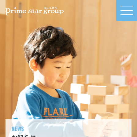
MEN
U
NEWS