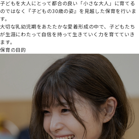
子どもを大人にとって都合の良い「小さな大人」に育てる
のではなく『子どもの30歳の姿』を見越した保育を行いま
す。
大切な乳幼児期をあたたかな愛着形成の中で、子どもたち
プライムスターほいくえんグループは女性が安心して働き
が生涯にわたって自信を持って生きていく力を育てていき
続けられる環境づくりに取り組んでおり、厚生労働省の
ます。
【えるぼし認定(☆☆)】
を受けました。
保育の目的