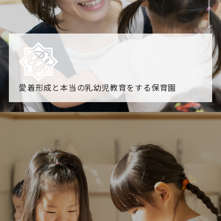
愛着形成と本当の乳幼児教育をする保育園
園からのお知らせ
【2026年8月最新】0.2歳児空き！残りわずかです！
NHK
「すくすく子育て」でリトルスター保育園が紹介されま
す！
各園のブログ
2026.08.06 赤しそジュース作り～にじ組～
2026.08.0
5 【そら組】誕生会
一覧を見る