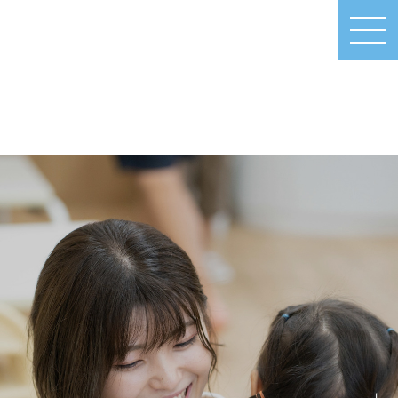
MEN
U