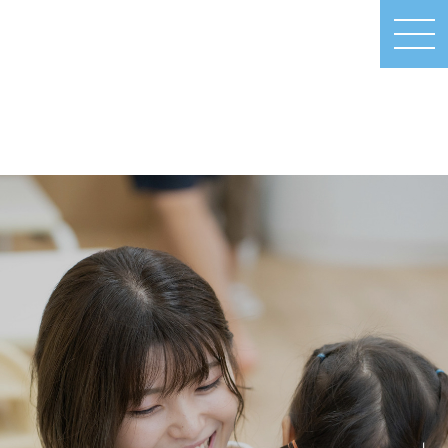
MEN
U