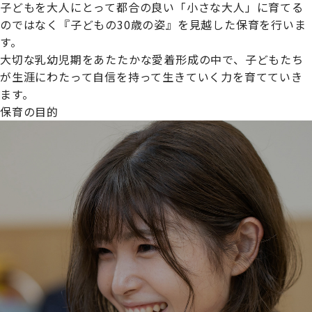
子どもを大人にとって都合の良い「小さな大人」に育てる
のではなく『子どもの30歳の姿』を見越した保育を行いま
す。
大切な乳幼児期をあたたかな愛着形成の中で、子どもたち
プライムスターほいくえんグループは女性が安心して働き
が生涯にわたって自信を持って生きていく力を育てていき
続けられる環境づくりに取り組んでおり、厚生労働省の
ます。
【えるぼし認定(☆☆)】
を受けました。
保育の目的