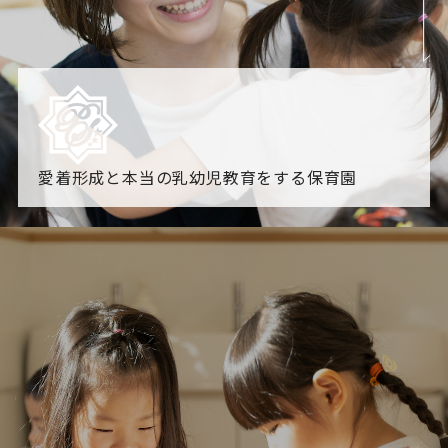
愛着形成と本当の乳幼児教育をする保育園
園からのお知らせ
【2026年8月最新】0.2歳児空き！残りわずかです！
NHK
「すくすく子育て」でリトルスター保育園が紹介されま
す！
各園のブログ
2026.08.06 赤しそジュース作り～にじ組～
2026.08.0
5 【そら組】誕生会
一覧を見る