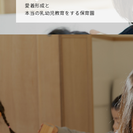
愛着形成と
本当の乳幼児教育をする保育園
園からのお知らせ
【2026年8月最新】0.2歳児空き！残りわずかです！
NHK
各園のブログ
2026.08.06 赤しそジュース作り～にじ組～
2026.08.0
一覧を見る