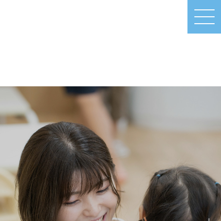
MEN
U