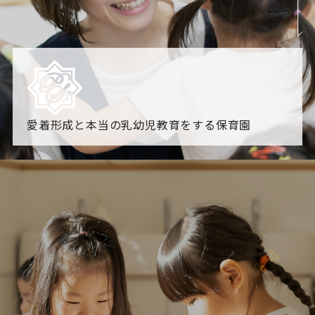
愛着形成と本当の乳幼児教育をする保育園
園からのお知らせ
【2026年8月最新】0.2歳児空き！残りわずかです！
NHK
「すくすく子育て」でリトルスター保育園が紹介されま
す！
各園のブログ
2026.08.06 赤しそジュース作り～にじ組～
2026.08.0
5 【そら組】誕生会
一覧を見る