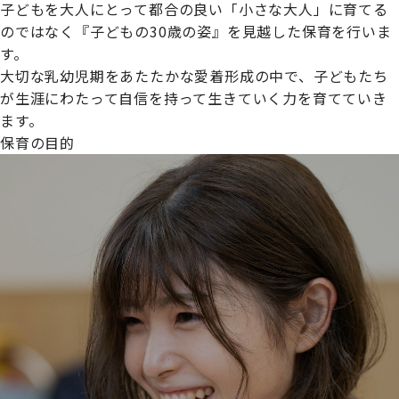
子どもを大人にとって都合の良い「小さな大人」に育てる
のではなく『子どもの30歳の姿』を見越した保育を行いま
す。
大切な乳幼児期をあたたかな愛着形成の中で、子どもたち
プライムスターほいくえんグループは女性が安心して働き
が生涯にわたって自信を持って生きていく力を育てていき
続けられる環境づくりに取り組んでおり、厚生労働省の
ます。
【えるぼし認定(☆☆)】
を受けました。
保育の目的