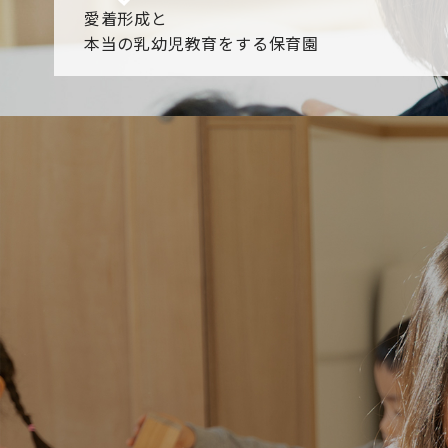
愛着形成と
本当の乳幼児教育をする保育園
園からのお知らせ
【2026年8月最新】0.2歳児空き！残りわずかです！
NHK
各園のブログ
2026.08.05 【そら組】誕生会
2026.08.05 【つき組】水遊
一覧を見る