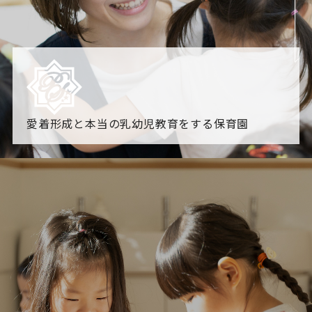
愛着形成と本当の乳幼児教育をする保育園
園からのお知らせ
【2026年8月最新】0.2歳児空き！残りわずかです！
NHK
「すくすく子育て」でリトルスター保育園が紹介されま
す！
各園のブログ
2026.08.06 赤しそジュース作り～にじ組～
2026.08.0
5 【そら組】誕生会
一覧を見る