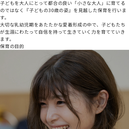
子どもを大人にとって都合の良い「小さな大人」に育てる
のではなく『子どもの30歳の姿』を見越した保育を行いま
す。
大切な乳幼児期をあたたかな愛着形成の中で、子どもたち
プライムスターほいくえんグループは女性が安心して働き
が生涯にわたって自信を持って生きていく力を育てていき
続けられる環境づくりに取り組んでおり、厚生労働省の
ます。
【えるぼし認定(☆☆)】
を受けました。
保育の目的