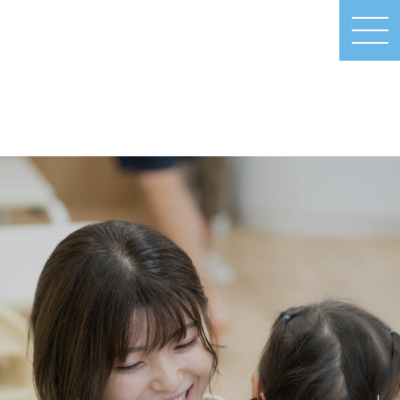
MEN
U