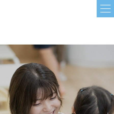
MEN
U