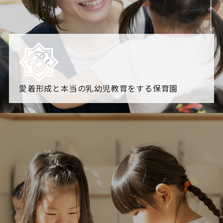
愛着形成と本当の乳幼児教育をする保育園
園からのお知らせ
【2026年8月最新】0.2歳児空き！残りわずかです！
NHK
「すくすく子育て」でリトルスター保育園が紹介されま
す！
各園のブログ
2026.08.06 赤しそジュース作り～にじ組～
2026.08.0
5 【そら組】誕生会
一覧を見る