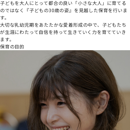
子どもを大人にとって都合の良い「小さな大人」に育てる
のではなく『子どもの30歳の姿』を見越した保育を行いま
す。
大切な乳幼児期をあたたかな愛着形成の中で、子どもたち
プライムスターほいくえんグループは女性が安心して働き
が生涯にわたって自信を持って生きていく力を育てていき
続けられる環境づくりに取り組んでおり、厚生労働省の
ます。
【えるぼし認定(☆☆)】
を受けました。
保育の目的