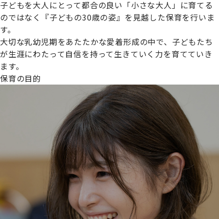
子どもを大人にとって都合の良い「小さな大人」に育てる
のではなく『子どもの30歳の姿』を見越した保育を行いま
す。
大切な乳幼児期をあたたかな愛着形成の中で、子どもたち
プライムスターほいくえんグループは女性が安心して働き
が生涯にわたって自信を持って生きていく力を育てていき
続けられる環境づくりに取り組んでおり、厚生労働省の
ます。
【えるぼし認定(☆☆)】
を受けました。
保育の目的