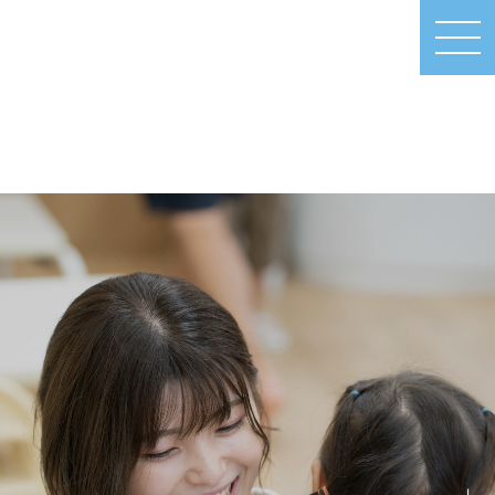
MEN
U