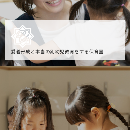
愛着形成と本当の乳幼児教育をする保育園
園からのお知らせ
【2026年8月最新】0.2歳児空き！残りわずかです！
NHK
「すくすく子育て」でリトルスター保育園が紹介されま
す！
各園のブログ
2026.08.06 赤しそジュース作り～にじ組～
2026.08.0
5 【そら組】誕生会
一覧を見る