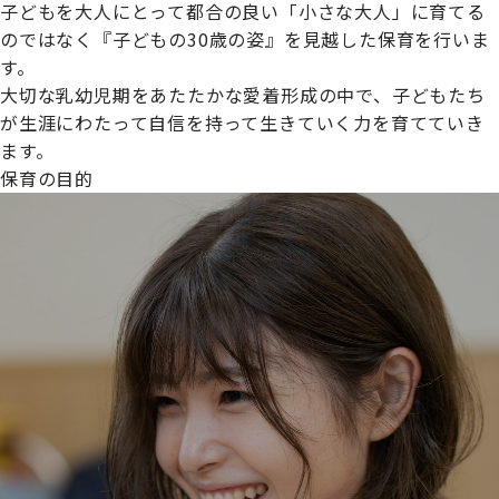
子どもを大人にとって都合の良い「小さな大人」に育てる
のではなく『子どもの30歳の姿』を見越した保育を行いま
す。
大切な乳幼児期をあたたかな愛着形成の中で、子どもたち
プライムスターほいくえんグループは女性が安心して働き
が生涯にわたって自信を持って生きていく力を育てていき
続けられる環境づくりに取り組んでおり、厚生労働省の
ます。
【えるぼし認定(☆☆)】
を受けました。
保育の目的