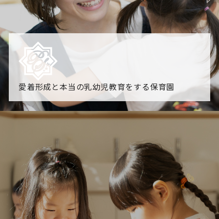
愛着形成と本当の乳幼児教育をする保育園
園からのお知らせ
【2026年8月最新】0.2歳児空き！残りわずかです！
NHK
「すくすく子育て」でリトルスター保育園が紹介されま
す！
各園のブログ
2026.08.06 赤しそジュース作り～にじ組～
2026.08.0
5 【そら組】誕生会
一覧を見る