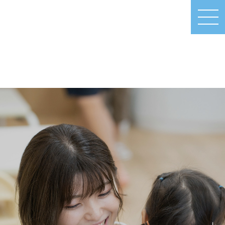
MEN
U