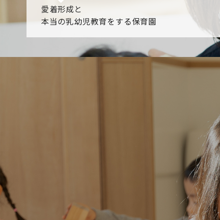
愛着形成と
本当の乳幼児教育をする保育園
園からのお知らせ
【2026年8月最新】0.2歳児空き！残りわずかです！
NHK
各園のブログ
2026.08.06 赤しそジュース作り～にじ組～
2026.08.0
一覧を見る