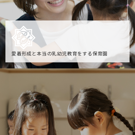
愛着形成と本当の乳幼児教育をする保育園
園からのお知らせ
【2026年8月最新】0.2歳児空き！残りわずかです！
NHK
「すくすく子育て」でリトルスター保育園が紹介されま
す！
各園のブログ
2026.08.06 赤しそジュース作り～にじ組～
2026.08.0
5 【そら組】誕生会
一覧を見る