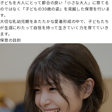
子どもを大人にとって都合の良い「小さな大人」に育てる
のではなく『子どもの30歳の姿』を見越した保育を行いま
す。
大切な乳幼児期をあたたかな愛着形成の中で、子どもたち
プライムスターほいくえんグループは女性が安心して働き
が生涯にわたって自信を持って生きていく力を育てていき
続けられる環境づくりに取り組んでおり、厚生労働省の
ます。
【えるぼし認定(☆☆)】
を受けました。
保育の目的