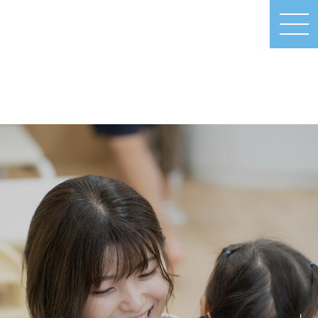
MEN
U