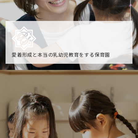
愛着形成と本当の乳幼児教育をする保育園
園からのお知らせ
【2026年8月最新】0.2歳児空き！残りわずかです！
NHK
「すくすく子育て」でリトルスター保育園が紹介されま
す！
各園のブログ
2026.08.06 赤しそジュース作り～にじ組～
2026.08.0
5 【そら組】誕生会
一覧を見る