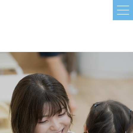
MEN
U