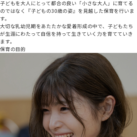
子どもを大人にとって都合の良い「小さな大人」に育てる
のではなく『子どもの30歳の姿』を見越した保育を行いま
す。
大切な乳幼児期をあたたかな愛着形成の中で、子どもたち
プライムスターほいくえんグループは女性が安心して働き
が生涯にわたって自信を持って生きていく力を育てていき
続けられる環境づくりに取り組んでおり、厚生労働省の
ます。
【えるぼし認定(☆☆)】
を受けました。
保育の目的