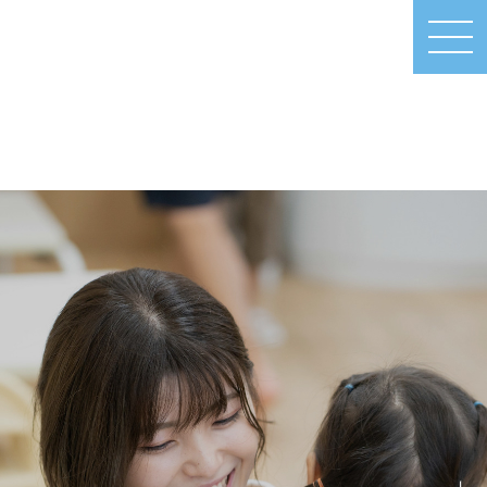
MEN
U