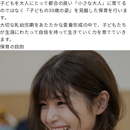
子どもを大人にとって都合の良い「小さな大人」に育てる
のではなく『子どもの30歳の姿』を見越した保育を行いま
す。
大切な乳幼児期をあたたかな愛着形成の中で、子どもたち
プライムスターほいくえんグループは女性が安心して働き
が生涯にわたって自信を持って生きていく力を育てていき
続けられる環境づくりに取り組んでおり、厚生労働省の
ます。
【えるぼし認定(☆☆)】
を受けました。
保育の目的