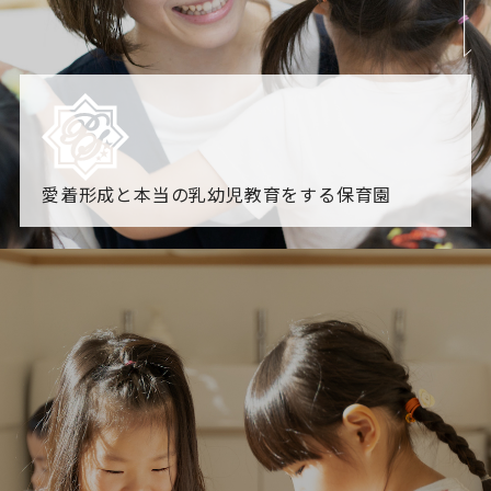
愛着形成と本当の乳幼児教育をする保育園
園からのお知らせ
【2026年8月最新】0.2歳児空き！残りわずかです！
NHK
「すくすく子育て」でリトルスター保育園が紹介されま
す！
各園のブログ
2026.08.06 赤しそジュース作り～にじ組～
2026.08.0
5 【そら組】誕生会
一覧を見る