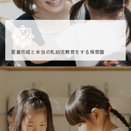
愛着形成と本当の乳幼児教育をする保育園
園からのお知らせ
【2026年8月最新】0.2歳児空き！残りわずかです！
NHK
「すくすく子育て」でリトルスター保育園が紹介されま
す！
各園のブログ
2026.08.06 赤しそジュース作り～にじ組～
2026.08.0
5 【そら組】誕生会
一覧を見る