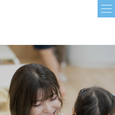
MEN
U