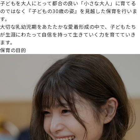
子どもを大人にとって都合の良い「小さな大人」に育てる
のではなく『子どもの30歳の姿』を見越した保育を行いま
す。
大切な乳幼児期をあたたかな愛着形成の中で、子どもたち
プライムスターほいくえんグループは女性が安心して働き
が生涯にわたって自信を持って生きていく力を育てていき
続けられる環境づくりに取り組んでおり、厚生労働省の
ます。
【えるぼし認定(☆☆)】
を受けました。
保育の目的