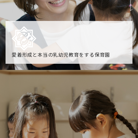
愛着形成と本当の乳幼児教育をする保育園
園からのお知らせ
【2026年8月最新】0.2歳児空き！残りわずかです！
NHK
「すくすく子育て」でリトルスター保育園が紹介されま
す！
各園のブログ
2026.08.06 赤しそジュース作り～にじ組～
2026.08.0
5 【そら組】誕生会
一覧を見る