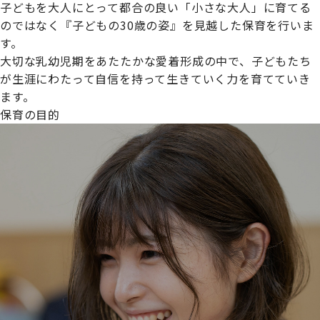
子どもを大人にとって都合の良い「小さな大人」に育てる
のではなく『子どもの30歳の姿』を見越した保育を行いま
す。
大切な乳幼児期をあたたかな愛着形成の中で、子どもたち
プライムスターほいくえんグループは女性が安心して働き
が生涯にわたって自信を持って生きていく力を育てていき
続けられる環境づくりに取り組んでおり、厚生労働省の
ます。
【えるぼし認定(☆☆)】
を受けました。
保育の目的