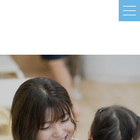
MEN
U