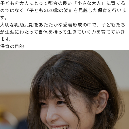
子どもを大人にとって都合の良い「小さな大人」に育てる
のではなく『子どもの30歳の姿』を見越した保育を行いま
す。
大切な乳幼児期をあたたかな愛着形成の中で、子どもたち
プライムスターほいくえんグループは女性が安心して働き
が生涯にわたって自信を持って生きていく力を育てていき
続けられる環境づくりに取り組んでおり、厚生労働省の
ます。
【えるぼし認定(☆☆)】
を受けました。
保育の目的