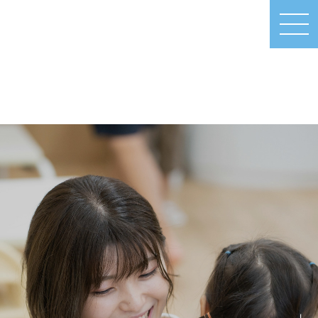
MEN
U