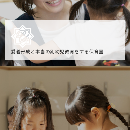
愛着形成と本当の乳幼児教育をする保育園
園からのお知らせ
【2026年8月最新】0.2歳児空き！残りわずかです！
NHK
「すくすく子育て」でリトルスター保育園が紹介されま
す！
各園のブログ
2026.08.06 赤しそジュース作り～にじ組～
2026.08.0
5 【そら組】誕生会
一覧を見る