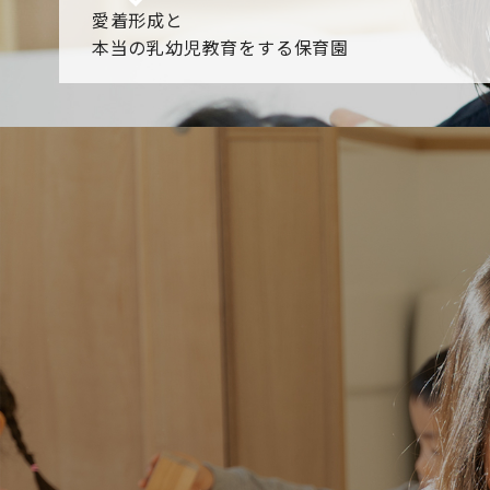
愛着形成と
本当の乳幼児教育をする保育園
園からのお知らせ
【2026年8月最新】0.2歳児空き！残りわずかです！
NHK
各園のブログ
2026.08.06 赤しそジュース作り～にじ組～
2026.08.0
一覧を見る