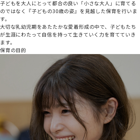
子どもを大人にとって都合の良い「小さな大人」に育てる
のではなく『子どもの30歳の姿』を見越した保育を行いま
す。
大切な乳幼児期をあたたかな愛着形成の中で、子どもたち
プライムスターほいくえんグループは女性が安心して働き
が生涯にわたって自信を持って生きていく力を育てていき
続けられる環境づくりに取り組んでおり、厚生労働省の
ます。
【えるぼし認定(☆☆)】
を受けました。
保育の目的