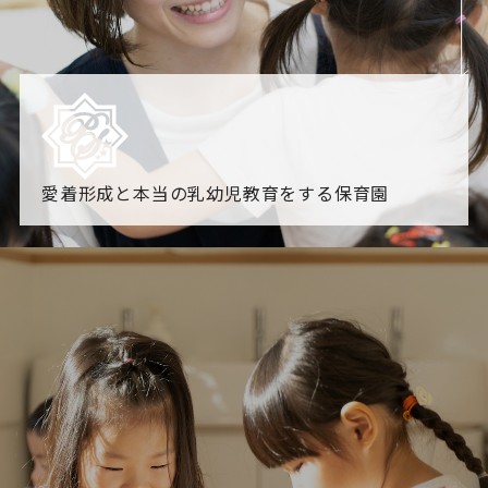
愛着形成と本当の乳幼児教育をする保育園
園からのお知らせ
【2026年8月最新】0.2歳児空き！残りわずかです！
NHK
「すくすく子育て」でリトルスター保育園が紹介されま
す！
各園のブログ
2026.08.06 赤しそジュース作り～にじ組～
2026.08.0
5 【そら組】誕生会
一覧を見る