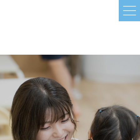
MEN
U