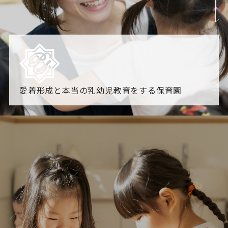
愛着形成と本当の乳幼児教育をする保育園
園からのお知らせ
【2026年8月最新】0.2歳児空き！残りわずかです！
NHK
「すくすく子育て」でリトルスター保育園が紹介されま
す！
各園のブログ
2026.08.06 赤しそジュース作り～にじ組～
2026.08.0
5 【そら組】誕生会
一覧を見る