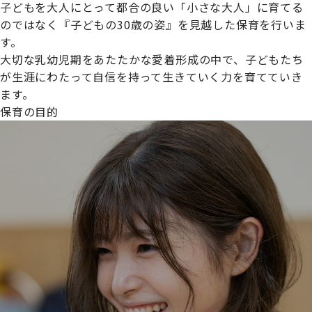
子どもを大人にとって都合の良い「小さな大人」に育てる
のではなく『子どもの30歳の姿』を見越した保育を行いま
す。
大切な乳幼児期をあたたかな愛着形成の中で、子どもたち
プライムスターほいくえんグループは女性が安心して働き
が生涯にわたって自信を持って生きていく力を育てていき
続けられる環境づくりに取り組んでおり、厚生労働省の
ます。
【えるぼし認定(☆☆)】
を受けました。
保育の目的