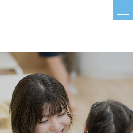
MEN
U