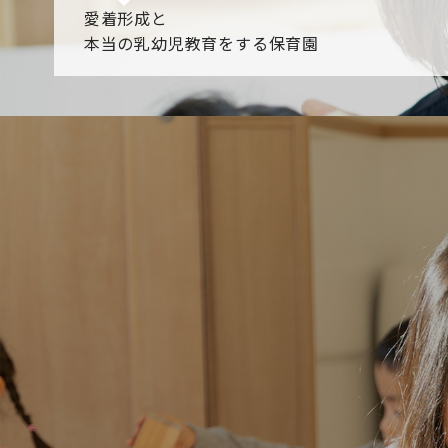
愛着形成と
本当の乳幼児教育をする保育園
園からのお知らせ
【2026年8月最新】0.2歳児空き！残りわずかです！
NHK
各園のブログ
2026.08.06 赤しそジュース作り～にじ組～
2026.08.0
一覧を見る