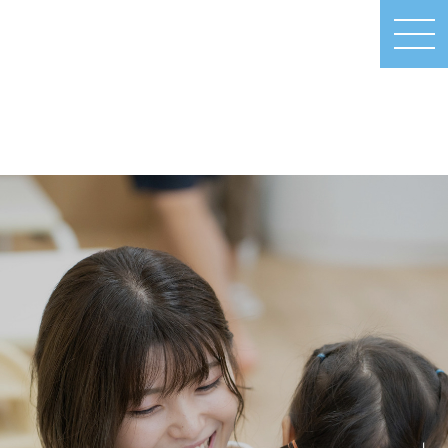
MEN
U