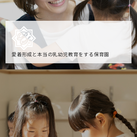
愛着形成と本当の乳幼児教育をする保育園
園からのお知らせ
【2026年8月最新】0.2歳児空き！残りわずかです！
NHK
「すくすく子育て」でリトルスター保育園が紹介されま
す！
各園のブログ
2026.08.06 赤しそジュース作り～にじ組～
2026.08.0
5 【そら組】誕生会
一覧を見る