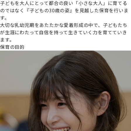
子どもを大人にとって都合の良い「小さな大人」に育てる
のではなく『子どもの30歳の姿』を見越した保育を行いま
す。
大切な乳幼児期をあたたかな愛着形成の中で、子どもたち
プライムスターほいくえんグループは女性が安心して働き
が生涯にわたって自信を持って生きていく力を育てていき
続けられる環境づくりに取り組んでおり、厚生労働省の
ます。
【えるぼし認定(☆☆)】
を受けました。
保育の目的