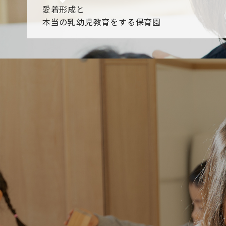
愛着形成と
本当の乳幼児教育をする保育園
園からのお知らせ
【2026年8月最新】0.2歳児空き！残りわずかです！
NHK
各園のブログ
2026.08.06 赤しそジュース作り～にじ組～
2026.08.0
一覧を見る