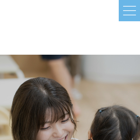
MEN
U