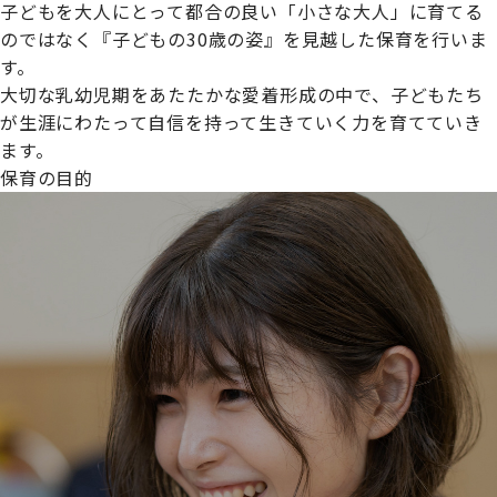
子どもを大人にとって都合の良い「小さな大人」に育てる
のではなく『子どもの30歳の姿』を見越した保育を行いま
す。
大切な乳幼児期をあたたかな愛着形成の中で、子どもたち
プライムスターほいくえんグループは女性が安心して働き
が生涯にわたって自信を持って生きていく力を育てていき
続けられる環境づくりに取り組んでおり、厚生労働省の
ます。
【えるぼし認定(☆☆)】
を受けました。
保育の目的