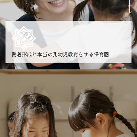
愛着形成と本当の乳幼児教育をする保育園
園からのお知らせ
【2026年8月最新】0.2歳児空き！残りわずかです！
NHK
「すくすく子育て」でリトルスター保育園が紹介されま
す！
各園のブログ
2026.08.06 赤しそジュース作り～にじ組～
2026.08.0
5 【そら組】誕生会
一覧を見る