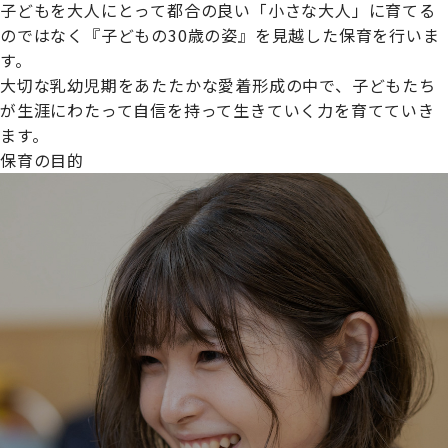
子どもを大人にとって都合の良い「小さな大人」に育てる
のではなく『子どもの30歳の姿』を見越した保育を行いま
す。
大切な乳幼児期をあたたかな愛着形成の中で、子どもたち
プライムスターほいくえんグループは女性が安心して働き
が生涯にわたって自信を持って生きていく力を育てていき
続けられる環境づくりに取り組んでおり、厚生労働省の
ます。
【えるぼし認定(☆☆)】
を受けました。
保育の目的