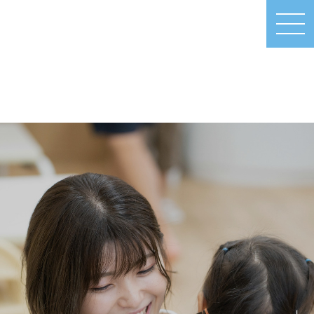
MEN
U