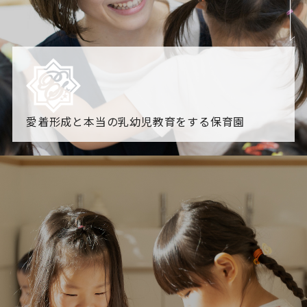
愛着形成と本当の乳幼児教育をする保育園
園からのお知らせ
【2026年8月最新】0.2歳児空き！残りわずかです！
NHK
「すくすく子育て」でリトルスター保育園が紹介されま
す！
各園のブログ
2026.08.06 赤しそジュース作り～にじ組～
2026.08.0
5 【そら組】誕生会
一覧を見る