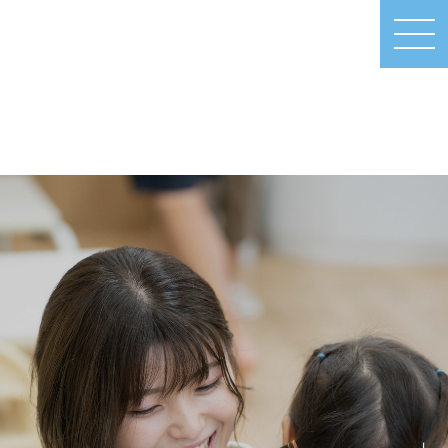
MEN
U