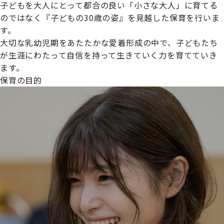
子どもを大人にとって都合の良い「小さな大人」に育てる
のではなく『子どもの30歳の姿』を見越した保育を行いま
す。
大切な乳幼児期をあたたかな愛着形成の中で、子どもたち
プライムスターほいくえんグループは女性が安心して働き
が生涯にわたって自信を持って生きていく力を育てていき
続けられる環境づくりに取り組んでおり、厚生労働省の
ます。
【えるぼし認定(☆☆)】
を受けました。
保育の目的