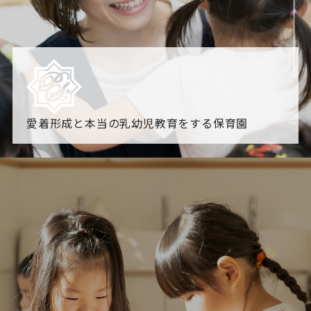
愛着形成と本当の乳幼児教育をする保育園
園からのお知らせ
【2026年8月最新】0.2歳児空き！残りわずかです！
NHK
「すくすく子育て」でリトルスター保育園が紹介されま
す！
各園のブログ
2026.08.06 赤しそジュース作り～にじ組～
2026.08.0
5 【そら組】誕生会
一覧を見る