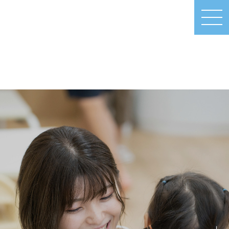
MEN
U