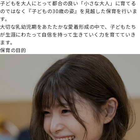
子どもを大人にとって都合の良い「小さな大人」に育てる
のではなく『子どもの30歳の姿』を見越した保育を行いま
す。
大切な乳幼児期をあたたかな愛着形成の中で、子どもたち
プライムスターほいくえんグループは女性が安心して働き
が生涯にわたって自信を持って生きていく力を育てていき
続けられる環境づくりに取り組んでおり、厚生労働省の
ます。
【えるぼし認定(☆☆)】
を受けました。
保育の目的