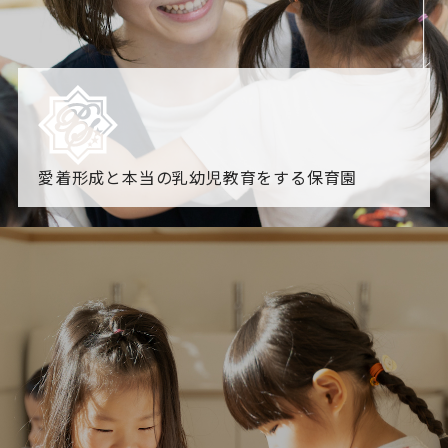
愛着形成と本当の乳幼児教育をする保育園
園からのお知らせ
【2026年8月最新】0.2歳児空き！残りわずかです！
NHK
「すくすく子育て」でリトルスター保育園が紹介されま
す！
各園のブログ
2026.08.06 赤しそジュース作り～にじ組～
2026.08.0
5 【そら組】誕生会
一覧を見る