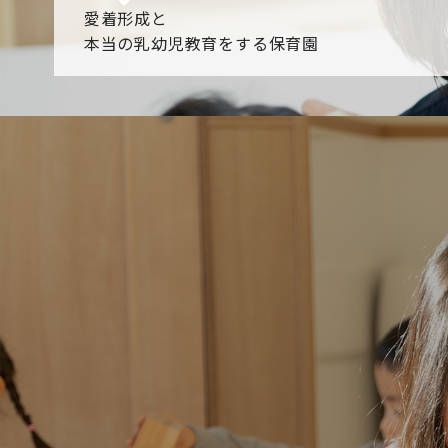
愛着形成と
本当の乳幼児教育をする保育園
園からのお知らせ
【2026年8月最新】0.2歳児空き！残りわずかです！
NHK
各園のブログ
2026.08.06 赤しそジュース作り～にじ組～
2026.08.0
一覧を見る