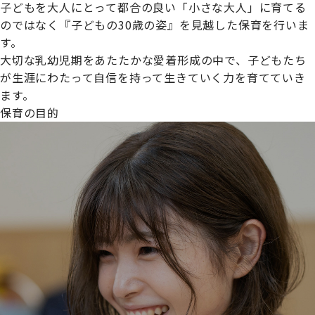
子どもを大人にとって都合の良い「小さな大人」に育てる
のではなく『子どもの30歳の姿』を見越した保育を行いま
す。
大切な乳幼児期をあたたかな愛着形成の中で、子どもたち
プライムスターほいくえんグループは女性が安心して働き
が生涯にわたって自信を持って生きていく力を育てていき
続けられる環境づくりに取り組んでおり、厚生労働省の
ます。
【えるぼし認定(☆☆)】
を受けました。
保育の目的