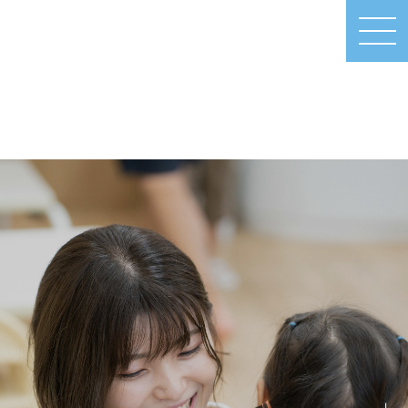
MEN
U