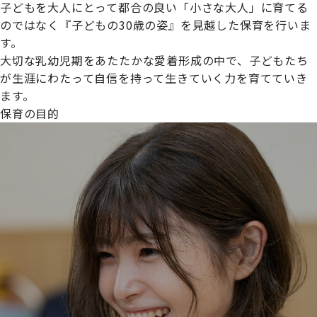
子どもを大人にとって都合の良い「小さな大人」に育てる
のではなく『子どもの30歳の姿』を見越した保育を行いま
す。
大切な乳幼児期をあたたかな愛着形成の中で、子どもたち
プライムスターほいくえんグループは女性が安心して働き
が生涯にわたって自信を持って生きていく力を育てていき
続けられる環境づくりに取り組んでおり、厚生労働省の
ます。
【えるぼし認定(☆☆)】
を受けました。
保育の目的