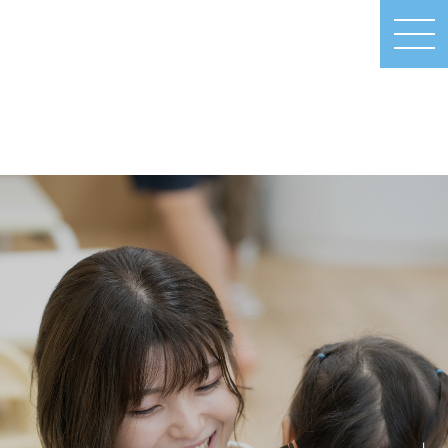
MEN
U