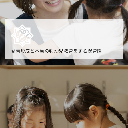
愛着形成と本当の乳幼児教育をする保育園
園からのお知らせ
【2026年8月最新】0.2歳児空き！残りわずかです！
NHK
「すくすく子育て」でリトルスター保育園が紹介されま
す！
各園のブログ
2026.08.06 赤しそジュース作り～にじ組～
2026.08.0
5 【そら組】誕生会
一覧を見る