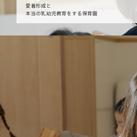
愛着形成と
本当の乳幼児教育をする保育園
園からのお知らせ
【2026年8月最新】0.2歳児空き！残りわずかです！
NHK
各園のブログ
2026.08.06 赤しそジュース作り～にじ組～
2026.08.0
一覧を見る