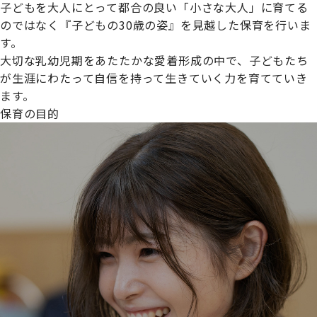
子どもを大人にとって都合の良い「小さな大人」に育てる
のではなく『子どもの30歳の姿』を見越した保育を行いま
す。
大切な乳幼児期をあたたかな愛着形成の中で、子どもたち
プライムスターほいくえんグループは女性が安心して働き
が生涯にわたって自信を持って生きていく力を育てていき
続けられる環境づくりに取り組んでおり、厚生労働省の
ます。
【えるぼし認定(☆☆)】
を受けました。
保育の目的