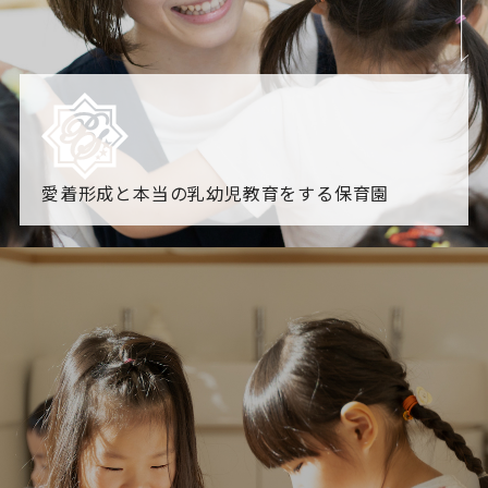
愛着形成と本当の乳幼児教育をする保育園
園からのお知らせ
【2026年8月最新】0.2歳児空き！残りわずかです！
NHK
「すくすく子育て」でリトルスター保育園が紹介されま
す！
各園のブログ
2026.08.05 【そら組】誕生会
2026.08.05 【つき組】水遊
び
一覧を見る