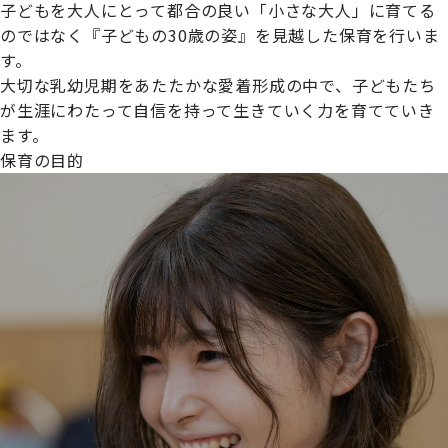
子どもを大人にとって都合の良い「小さな大人」に育てる
のではなく『子どもの30歳の姿』を見越した保育を行いま
す。
大切な乳幼児期をあたたかな愛着形成の中で、子どもたち
プライムスターほいくえんグループは女性が安心して働き
が生涯にわたって自信を持って生きていく力を育てていき
続けられる環境づくりに取り組んでおり、厚生労働省の
ます。
【えるぼし認定(☆☆)】
を受けました。
保育の目的