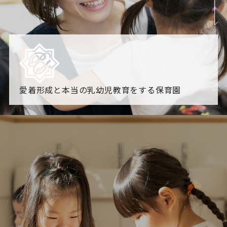
愛着形成と本当の乳幼児教育をする保育園
園からのお知らせ
【2026年8月最新】0.2歳児空き！残りわずかです！
NHK
「すくすく子育て」でリトルスター保育園が紹介されま
す！
各園のブログ
2026.08.06 赤しそジュース作り～にじ組～
2026.08.0
5 【そら組】誕生会
一覧を見る