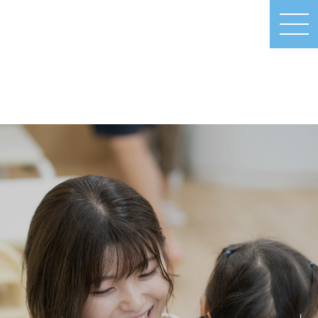
MEN
U